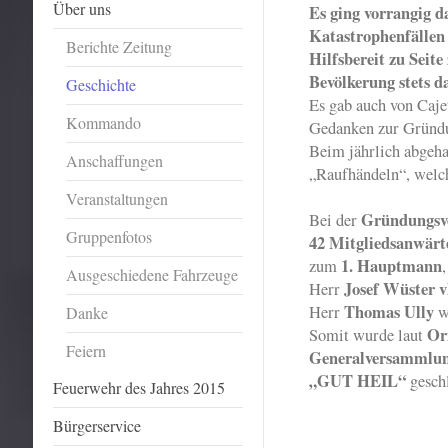
Über uns
Es ging vorrangig 
Katastrophenfällen
Berichte Zeitung
Hilfsbereit zu Seite
Bevölkerung stets da
Geschichte
Es gab auch von Caje
Kommando
Gedanken zur Gründ
Beim jährlich abgeh
Anschaffungen
„Raufhändeln“, welch
Veranstaltungen
Gründungsv
Bei der
Gruppenfotos
42 Mitgliedsanwärt
1. Hauptmann
zum
Ausgeschiedene Fahrzeuge
Josef Wüster v
Herr
Thomas Ully
Herr
w
Danke
Ori
Somit wurde laut
Feiern
Generalversammlu
„GUT HEIL“
gesch
Feuerwehr des Jahres 2015
Bürgerservice