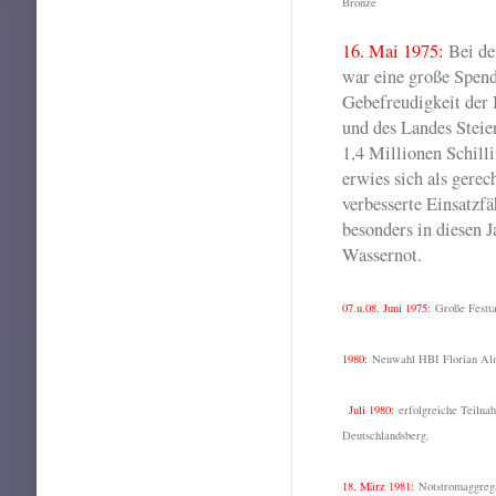
Bronze
16. Mai 1975:
Bei d
war eine große Spen
Gebefreudigkeit der
und des Landes Steie
1,4 Millionen Schill
erwies sich als gerec
verbesserte Einsatzfä
besonders in diesen 
Wassernot.
07.u.08. Juni 1975:
Große Festt
1980:
Neuwahl HBI Florian Alm
Juli 1980:
erfolgreiche Teilna
Deutschlandsberg.
18. März 1981:
Notstromaggrega