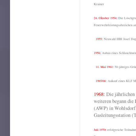
Krainer
24. Oktober 1954:
Die Löschgru
Feuerwehrleistungsabzeichen an
1955:
Neuwahl HBI Josef Dopp
1956:
Anbau eines Schlauchtur
11. Mai 1961:
50-jähriges Grü
1965/66:
Ankauf eines KLF 
1968:
Die jährlichen
weiteren begann die 
(AWP) in Wohlsdorf, 
Gasleitungsstation (
Juli 1970:
erfolgreiche Teilnah