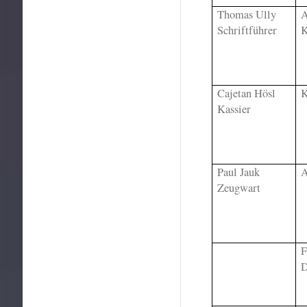
Thomas Ully
A
Schriftführer
K
Cajetan Hösl
K
Kassier
Paul Jauk
A
Zeugwart
F
D