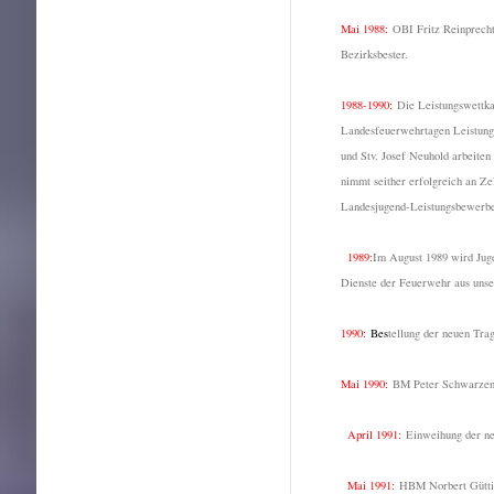
Mai 1988:
OBI Fritz Reinprecht
Bezirksbester.
1988-1990:
Die Leistungswettka
Landesfeuerwehrtagen Leistungs
und Stv. Josef Neuhold arbeiten
nimmt seither erfolgreich an Z
Landesjugend-Leistungsbewerben 
1989:
Im August 1989 wird Jug
Dienste der Feuerwehr aus unser
1990:
Bes
tellung der neuen Tra
Mai 1990
:
BM Peter Schwarzenbe
April 1991:
Einweihung der n
Mai 1991:
HBM Norbert Güttin