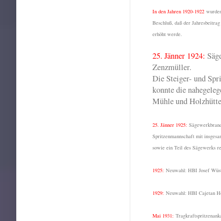
In den Jahren 1920-1922
wurden
Beschluß, daß der Jahresbeitrag
erhöht werde.
25. Jänner 1924:
Säge
Zenzmüller.
Die Steiger- und Sp
konnte die nahegeleg
Mühle und Holzhütte,
25. Jänner 1925:
Sägewerkbrand 
Spritzenmannschaft mit insgesa
sowie ein Teil des Sägewerks re
1925:
Neuwahl: HBI Josef Wüste
1929:
Neuwahl: HBI Cajetan Hö
Mai 1931:
Tragkraftspritzenank