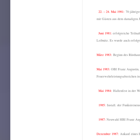
22. – 24. Mai 1981:
70-jährige
mit Gästen aus dem damaligen J
Juni 1981
:
erfolgreiche Teilna
Leibnitz. Es wurde auch erfolg
März 1983:
Beginn des Rüsthau
Mai 1983
:
OBI Franz Augustin,
Feuerwehrleistungsabzeichen in
Mai 1984:
Hallenfest in der W
1985:
Install. der Funksiren
1987
:
Neuwahl HBI Franz Augu
Dezember 1987:
Ankauf eines 