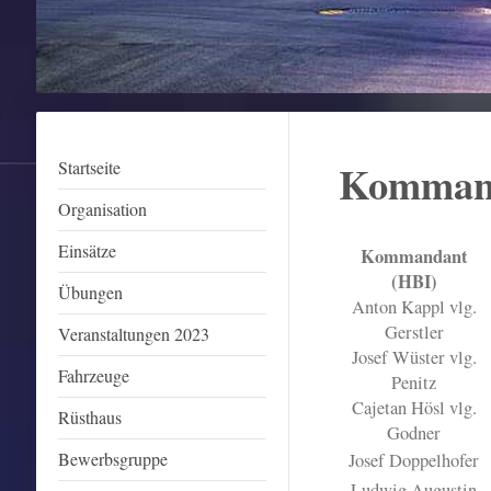
Komman
Startseite
Organisation
Einsätze
Kommandant
(HBI)
Übungen
Anton Kappl vlg.
Gerstler
Veranstaltungen 2023
Josef Wüster vlg.
Fahrzeuge
Penitz
Cajetan Hösl vlg.
Rüsthaus
Godner
Bewerbsgruppe
Josef Doppelhofer
Ludwig Augustin