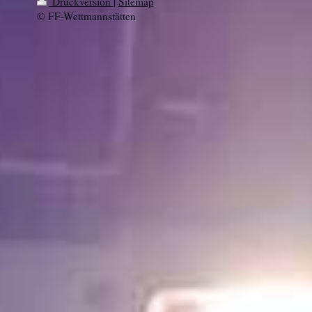
Druckversion
|
Sitemap
© FF-Wettmannstätten