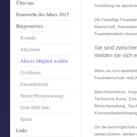
Über uns
Ausbildung sie absolvie
Feuerwehr des Jahres 2015
Die Freiwillige Feuerwe
Bürgerservice
Mannschaft, Kameraden di
Feuerwehrarbeit interes
Kontakt
Sie sind zwisch
Allgemein
melden sie sich e
Aktives Mitglied werden
Wenn sie sich weiterbil
Zivildienst
Feuerwehrschule viele 
Einsatzbereich
Maschinistenkurs, Gru
Wetter/Wetterwarnung
Technische Kurse, Einsa
Menschenrettung, Tauc
Erste Hilfe Info
Kommandantenlehrgang,
Spiele
Um die bestmöglichste 
Links
weiterzuführen, werden