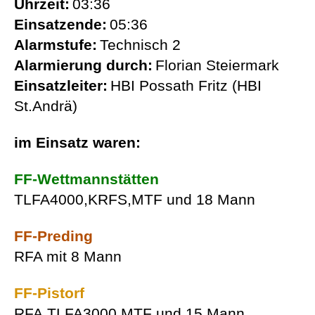
Uhrzeit:
03:36
Einsatzende:
05:36
Alarmstufe:
Technisch 2
Alarmierung durch:
Florian Steiermark
Einsatzleiter:
HBI Possath Fritz (HBI
St.Andrä)
im Einsatz waren:
FF-Wettmannstätten
TLFA4000,KRFS,MTF und 18 Mann
FF-Preding
RFA mit 8 Mann
FF-Pistorf
RFA,TLFA3000,MTF und 15 Mann