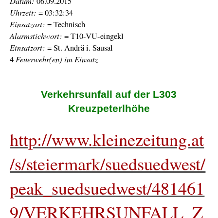
Datum:
06.09.2015
Uhrzeit:
= 03:32:34
Einsatzart:
= Technisch
Alarmstichwort:
= T10-VU-eingekl
Einsatzort:
= St. Andrä i. Sausal
Feuerwehr(en) im Einsatz
4
Verkehrsunfall auf der L303
Kreuzpeterlhöhe
http://www.kleinezeitung.at
/s/steiermark/suedsuedwest/
peak_suedsuedwest/481461
9/VERKEHRSUNFALL_Z