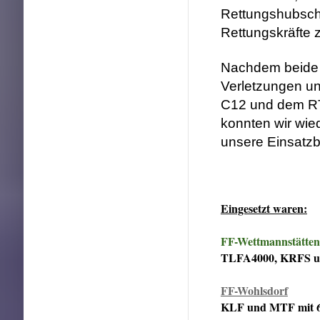
Rettungshubsch
Rettungskräfte z
Nachdem beide 
Verletzungen u
C12 und dem RT
konnten wir wie
unsere Einsatzbe
Eingesetzt waren:
FF-Wettmannstätten
TLFA4000, KRFS u
FF-Wohlsdorf
KLF und MTF mit 