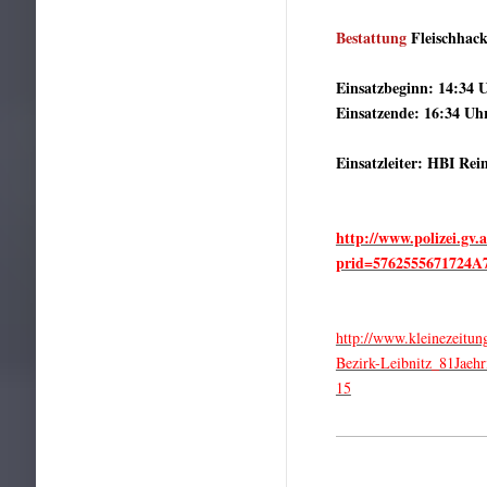
Bestattung
Fleischhac
Einsatzbeginn: 14:34 
Einsatzende: 16:34 Uh
Einsatzleiter: HBI Re
http://www.polizei.gv.
prid=5762555671724
http://www.kleinezeitun
Bezirk-Leibnitz_81Jaeh
15